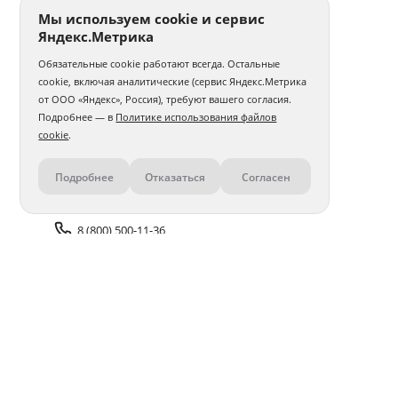
Мы используем cookie и сервис
Яндекс.Метрика
Обязательные cookie работают всегда. Остальные
cookie, включая аналитические (сервис Яндекс.Метрика
от ООО «Яндекс», Россия), требуют вашего согласия.
Подробнее — в
Политике использования файлов
cookie
.
Подробнее
Отказаться
Согласен
Контакты
8 (800) 500-11-36
Задать вопрос поддержке
Доставка и оплата
Помощь
Оплата онлайн
Политика обработки
персональных данных
Адреса салонов