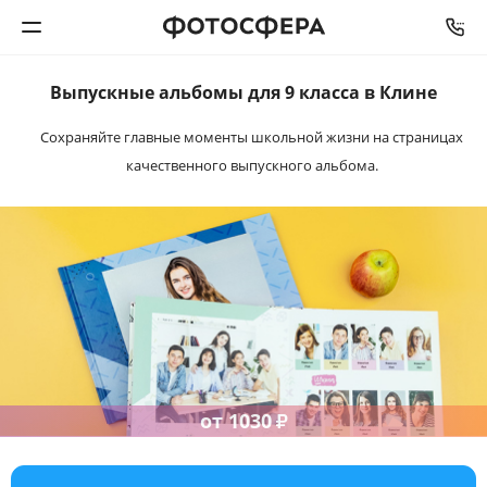
Выпускные альбомы
для 9 класса в Клине
Печать фото
Сохраняйте главные моменты школьной жизни на
страницах
качественного выпускного альбома.
Фотокниги
Календари
Интерьерная печать
Фотоподарки
Багетная мастерская
от
1030
₽
Полиграфия