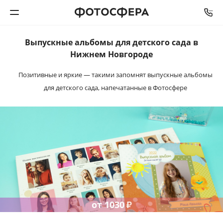
Выпускные альбомы
для детского сада в
Печать фото
Нижнем Новгороде
Позитивные и яркие — такими запомнят
выпускные альбомы
Фотокниги
для детского сада,
напечатанные в Фотосфере
Календари
Интерьерная печать
Фотоподарки
Багетная мастерская
от
1030
₽
Полиграфия