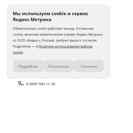
Мы используем cookie и сервис
Яндекс.Метрика
Обязательные cookie работают всегда. Остальные
cookie, включая аналитические (сервис Яндекс.Метрика
от ООО «Яндекс», Россия), требуют вашего согласия.
Подробнее — в
Политике использования файлов
cookie
.
Подробнее
Отказаться
Согласен
Контакты
8 (800) 500-11-36
Задать вопрос поддержке
Доставка и оплата
Помощь
Оплата онлайн
Политика обработки
персональных данных