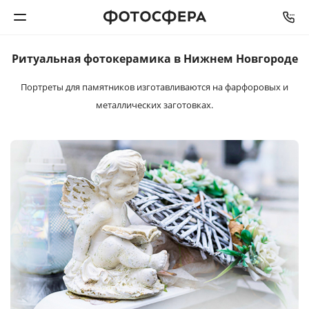
Ритуальная
фотокерамика
в Нижнем Новгороде
Печать фото
Портреты для памятников изготавливаются
на фарфоровых и
металлических заготовках.
Фотокниги
Календари
Интерьерная печать
Фотоподарки
Багетная мастерская
Полиграфия