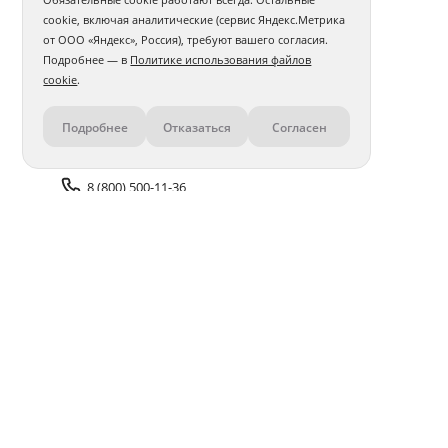
cookie, включая аналитические (сервис Яндекс.Метрика
от ООО «Яндекс», Россия), требуют вашего согласия.
Подробнее — в
Политике использования файлов
cookie
.
Подробнее
Отказаться
Согласен
Контакты
8 (800) 500-11-36
Задать вопрос поддержке
Доставка и оплата
Помощь
Оплата онлайн
Политика обработки
персональных данных
Адреса салонов
Блог