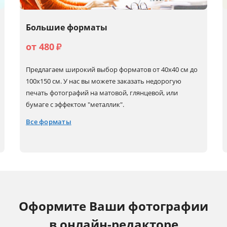
Большие форматы
от 480
₽
Предлагаем широкий выбор форматов от 40х40 см до
100х150 см. У нас вы можете заказать недорогую
печать фотографий на матовой, глянцевой, или
бумаге с эффектом "металлик".
Все форматы
40x40
50x60
60x80 (А1)
80x80
40x50
50x70
60x90
100x100
40x60 (А2)
50x75
60x180
100x150
Оформите Ваши фотографии
50x50
60x60
70x100
в онлайн-редакторе