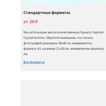
Стандартные форматы
от 20
₽
Мы используем высококачественную бумагу Fujicolor
Crystal Archive. Обратите внимание, что печать
фотографий размером 30х40 см эквивалентна
формату А3, а размер 21х30 см. эквивалентен формату
А4.
Все форматы
10x15
15x22 (А5+)
30x30
30x90
10x30
20x20
30x40 (А3)
15x15
20x30 (А4)
30x45 (А3+)
15x20 (А5)
21x30 (А4+)
30x60