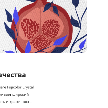
ачества
 Fujicolor Crystal
печивает широкий
сть и красочность