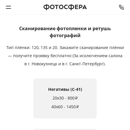
Сканирование фотопленки и ретушь
Печать фото
фотографий
Фотокниги
Тип плёнки: 120, 135 и 20.
Закажите сканирование плёнки
— получите проявку бесплатно (За исключением салона
Календари
в г. Новокузнецк и в г. Санкт-Петербург).
Интерьерная печать
Негативы (C-41)
Фотоподарки
20x30 - 800
₽
Багетная мастерская
40x60 - 1450
₽
Полиграфия