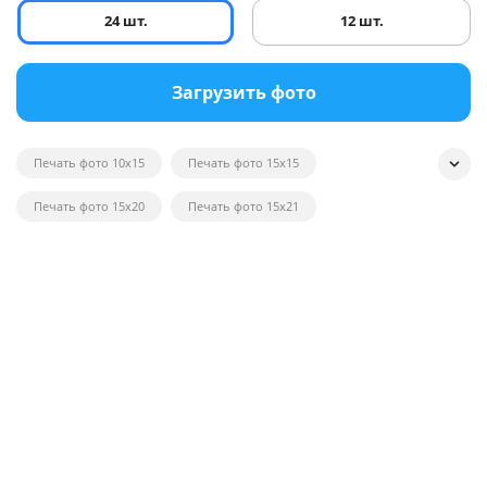
24 шт.
12 шт.
Загрузить фото
Печать фото 10x15
Печать фото 15x15
Печать фото 15x20
Печать фото 15x21
Печать квадратных фотографий
Печать фото на глянце
Печать черно-белых фотографий
Печать фотографий на открытках
Печать фото в рамку
Печать постеров на заказ с фото
Печать фото оптом
Печать фото на вещи
Печать фото 20x20
Печать фото 20x30
Печать фото 21x30