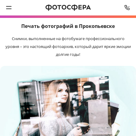
СРОК ИЗГОТОВЛЕНИЯ
ОТ
2
РАБОЧИХ ДНЕЙ
Печать фотографий в Прокопьевске
Печать фото
Снимки, выполненные на фотобумаге профессионального
Фотокниги
уровня – это настоящий фотоархив, который дарит яркие эмоции
долгие годы!
Календари
Интерьерная печать
Фотоподарки
Багетная мастерская
Полиграфия