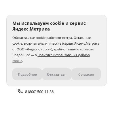
Печать фото 30x30
Печать фотографий а5
Печать 1 фото
Печать фото на годовщину свадьбы
Мы используем cookie и сервис
Яндекс.Метрика
Печать фотографий на карточках
Обязательные cookie работают всегда. Остальные
Печать фото на толстовке
Интерьерная печать фото
cookie, включая аналитические (сервис Яндекс.Метрика
от ООО «Яндекс», Россия), требуют вашего согласия.
Печать и ламинирование фото
Печать фото с телефона
Подробнее — в
Политике использования файлов
cookie
.
Печать фото 30x40
Печать фото 40x40
Подробнее
Отказаться
Согласен
Контакты
Печать фото 40x50
Печать фото 40x60
Печать матовых фото
Печать 100 фото
8 (800) 500-11-36
Печать фото в стиле Полароид
Задать вопрос поддержке
Печать нестандартного фото
Печать фото со слайдов
Доставка и оплата
Помощь
Печать фото с айфона
Печать фото 50x50