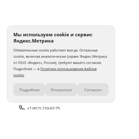
Мы используем cookie и сервис
Яндекс.Метрика
Обязательные cookie работают всегда. Остальные
cookie, включая аналитические (сервис Яндекс.Метрика
от ООО «Яндекс», Россия), требуют вашего согласия.
Подробнее — в
Политике использования файлов
cookie
.
Подробнее
Отказаться
Согласен
Контакты
+7 (812) 210-67-75
Задать вопрос поддержке
Доставка и оплата
Помощь