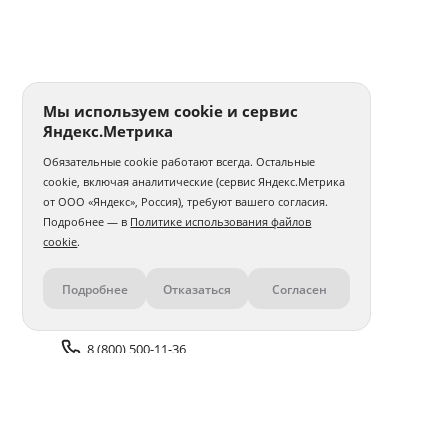
Мы используем cookie и сервис
Яндекс.Метрика
Обязательные cookie работают всегда. Остальные
cookie, включая аналитические (сервис Яндекс.Метрика
от ООО «Яндекс», Россия), требуют вашего согласия.
Подробнее — в
Политике использования файлов
cookie
.
Подробнее
Отказаться
Согласен
Контакты
8 (800) 500-11-36
Задать вопрос поддержке
Доставка и оплата
Помощь