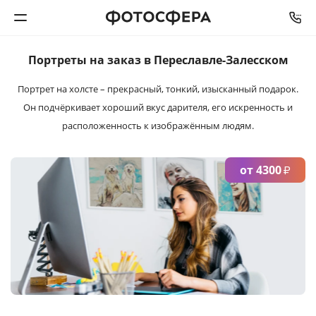
Портреты на заказ
в Переславле-Залесском
Печать фото
Портрет на холсте – прекрасный, тонкий, изысканный подарок.
Он подчёркивает хороший вкус дарителя, его искренность и
Фотокниги
расположенность к изображённым людям.
Календари
от 4300
₽
Интерьерная печать
Фотоподарки
Багетная мастерская
Полиграфия