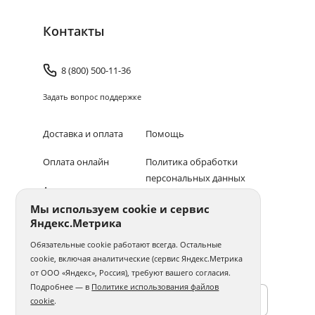
Контакты
8 (800) 500-11-36
Задать вопрос поддержке
Доставка и оплата
Помощь
Оплата онлайн
Политика обработки
персональных данных
Адреса салонов
Мы используем cookie и сервис
Блог
Яндекс.Метрика
© 1994–2026 Фотосфера.
Все права защищены
Обязательные cookie работают всегда. Остальные
cookie, включая аналитические (сервис Яндекс.Метрика
ПОЛУЧАЙТЕ БОНУСЫ В ПРИЛОЖЕНИИ «ФОТОСФЕРА»
от ООО «Яндекс», Россия), требуют вашего согласия.
Подробнее — в
Политике использования файлов
cookie
.