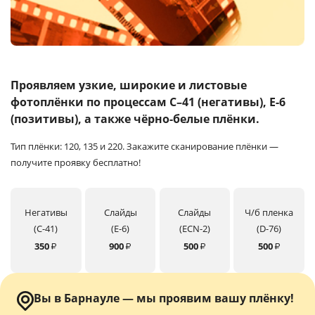
Услуги и сервис
Магазин
Проявляем узкие, широкие и листовые
фотоплёнки
по процессам C–41 (негативы), E-6
(позитивы), а также чёрно-белые плёнки.
Тип плёнки: 120, 135 и 220.
Закажите сканирование плёнки —
получите проявку бесплатно!
Негативы
Слайды
Слайды
Ч/б пленка
(C-41)
(E-6)
(ECN-2)
(D-76)
350
900
500
500
₽
₽
₽
₽
Вы в Барнауле — мы проявим вашу плёнку!