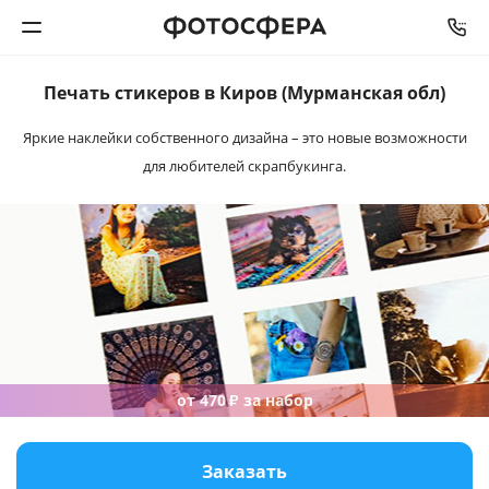
Печать стикеров в Киров (Мурманская обл)
Печать фото
Яркие наклейки собственного дизайна – это новые возможности
для любителей скрапбукинга.
Фотокниги
Календари
Интерьерная печать
Фотоподарки
Багетная мастерская
от 470
за набор
₽
Полиграфия
Заказать