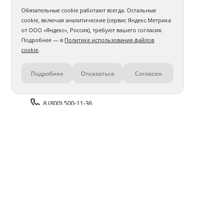
Обязательные cookie работают всегда. Остальные
cookie, включая аналитические (сервис Яндекс.Метрика
от ООО «Яндекс», Россия), требуют вашего согласия.
Подробнее — в
Политике использования файлов
cookie
.
Подробнее
Отказаться
Согласен
Контакты
8 (800) 500-11-36
Задать вопрос поддержке
Доставка и оплата
Помощь
Оплата онлайн
Политика обработки
персональных данных
Адреса салонов
Блог