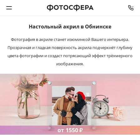
Настольный акрил
в Обнинске
Печать фото
Фотография в акриле станет изюминкой Вашего интерьера.
Прозрачная и гладкая поверхность акрила подчеркнёт глубину
Фотокниги
цвета фотографии и создаст потрясающий эффект трёхмерного
изображения.
Календари
Интерьерная печать
Фотоподарки
Багетная мастерская
от 1550
₽
Полиграфия