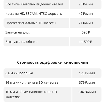
Все типы бытовых видеоносителей
23
/мин
₽
Кассеты HD, SECAM, NTSC форматы
47
/мин
₽
Профессиональные ТВ кассеты
71
/мин
₽
Запись на диск
590
₽
Выгрузка на облако
от 590
₽
Стоимость оцифровки киноплёнки
8 мм кинопленка
179
/мин
₽
16 мм кинопленка в SD качестве
379
/мин
₽
16 мм и 35 мм кинопленки в HD
1040
/мин
₽
качестве