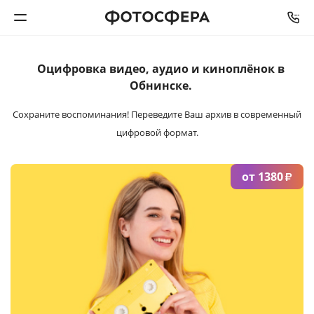
Оцифровка видео,
аудио и киноплёнок
в
Печать фото
Обнинске.
Фотокниги
Сохраните воспоминания!
Переведите Ваш архив в современный
цифровой формат.
Календари
от 1380
₽
Интерьерная печать
Фотоподарки
Багетная мастерская
Полиграфия