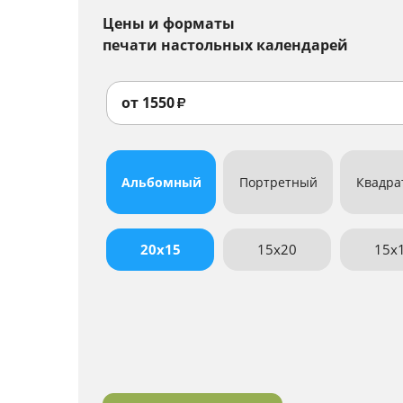
Цены и форматы
печати настольных календарей
от
1550
₽
Альбомный
Портретный
Квадр
20x15
15x20
15x