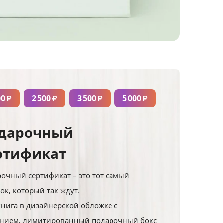
00
2 500
3 500
5 000
₽
₽
₽
₽
дарочный
ртификат
очный сертификат – это тот самый
ок, который так ждут.
нига в дизайнерской обложке с
ением, лимитированный подарочный бокс