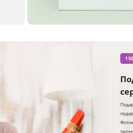
1 5
По
се
Подар
подар
Фоток
тисн