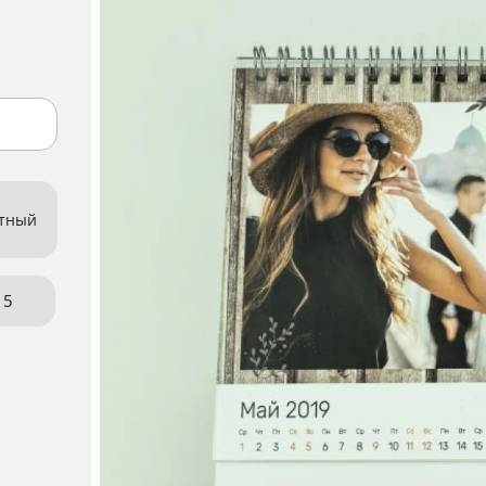
атный
15