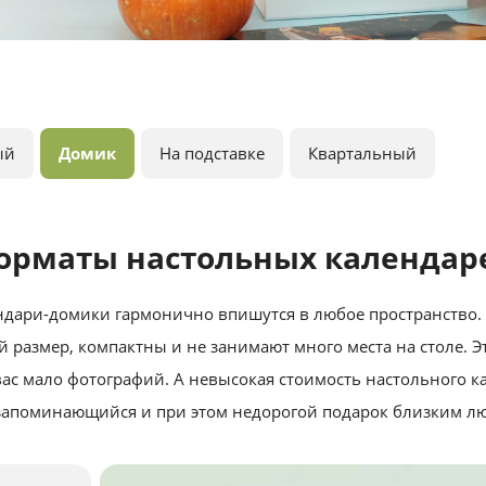
ый
Домик
На подставке
Квартальный
орматы настольных календар
ндари-домики гармонично впишутся в любое пространство.
размер, компактны и не занимают много места на столе. 
 вас мало фотографий. А невысокая стоимость настольного к
 запоминающийся и при этом недорогой подарок близким лю