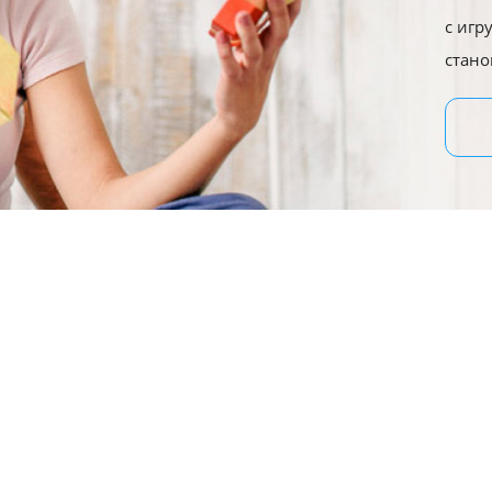
с игр
стано