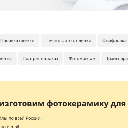
Проявка плёнки
Печать фото с плёнки
Оцифровка 
менты
Портрет на заказ
Фотомонтаж
Транспар
изготовим фотокерамику для 
лы по всей России.
по e-mail.