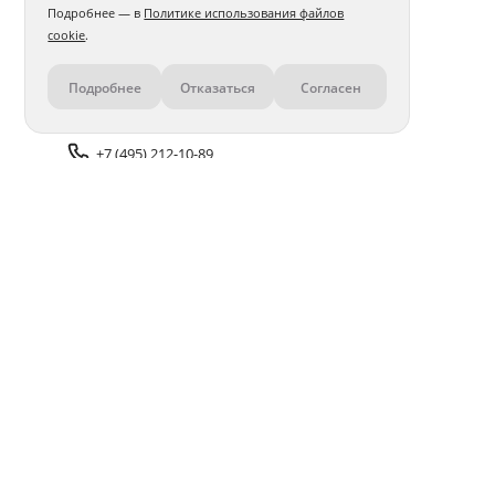
Подробнее — в
Политике использования файлов
cookie
.
Подробнее
Отказаться
Согласен
Контакты
+7 (495) 212-10-89
Задать вопрос поддержке
Доставка и оплата
Помощь
Оплата онлайн
Политика обработки
персональных данных
Адреса салонов
Блог
ПОЛУЧАЙТЕ БОНУСЫ В ПРИЛОЖЕНИИ «ФОТОСФЕРА»