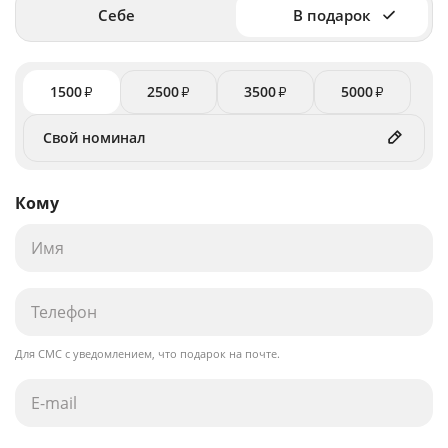
Себе
В подарок
1500
2500
3500
5000
₽
₽
₽
₽
Кому
Для СМС с уведомлением, что подарок на почте.