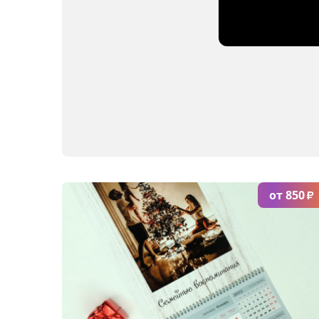
от 850
₽