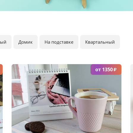
ный
Домик
На подставке
Квартальный
от 1350
₽