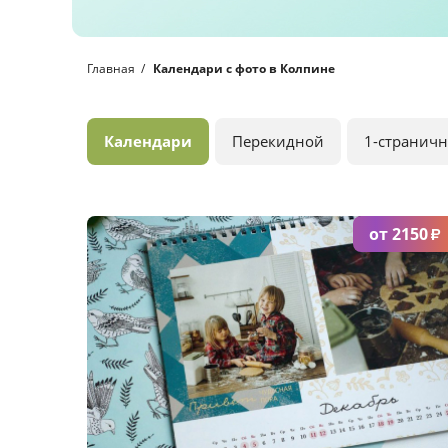
Главная
Календари с фото в Колпине
Календари
Перекидной
1-странич
от 2150
₽