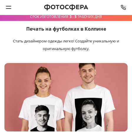
СРОК ИЗГОТОВЛЕНИЯ
3 - 5
РАБОЧИХ ДНЯ
Печать на футболках в Колпине
Печать фото
Стать дизайнером одежды легко!
Создайте уникальную и
Фотокниги
оригинальную футболку.
Календари
Интерьерная печать
Фотоподарки
Багетная мастерская
Полиграфия