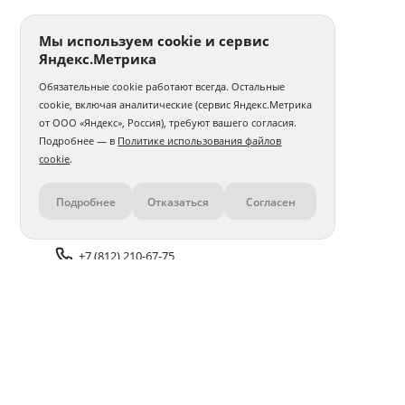
Мы используем cookie и сервис
Яндекс.Метрика
Обязательные cookie работают всегда. Остальные
cookie, включая аналитические (сервис Яндекс.Метрика
от ООО «Яндекс», Россия), требуют вашего согласия.
Подробнее — в
Политике использования файлов
cookie
.
Подробнее
Отказаться
Согласен
Контакты
+7 (812) 210-67-75
Задать вопрос поддержке
Доставка и оплата
Помощь
Оплата онлайн
Политика обработки
персональных данных