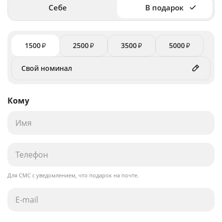
Себе
В подарок
1500
2500
3500
5000
₽
₽
₽
₽
Кому
Для СМС с уведомлением, что подарок на почте.