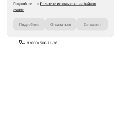
Подробнее — в
Политике использования файлов
cookie
.
Подробнее
Отказаться
Согласен
Контакты
8 (800) 500-11-36
Задать вопрос поддержке
Доставка и оплата
Помощь
Оплата онлайн
Политика обработки
персональных данных
Адреса салонов
Блог
ПОЛУЧАЙТЕ БОНУСЫ В ПРИЛОЖЕНИИ «ФОТОСФЕРА»