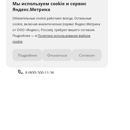
Мы используем cookie и сервис
Яндекс.Метрика
Обязательные cookie работают всегда. Остальные
cookie, включая аналитические (сервис Яндекс.Метрика
от ООО «Яндекс», Россия), требуют вашего согласия.
Подробнее — в
Политике использования файлов
cookie
.
Подробнее
Отказаться
Согласен
Контакты
8 (800) 500-11-36
Задать вопрос поддержке
Доставка и оплата
Помощь
Оплата онлайн
Политика обработки
персональных данных
Адреса салонов