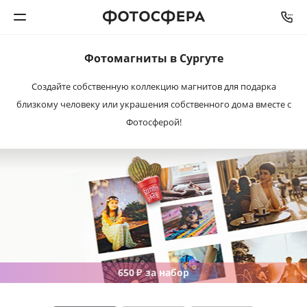
Фотомагниты в Сургуте
Печать фото
Создайте собственную коллекцию магнитов для подарка
близкому человеку или украшения собственного дома вместе с
Фотокниги
Фотосферой!
Календари
Интерьерная печать
Фотоподарки
Багетная мастерская
650
за набор
₽
Полиграфия