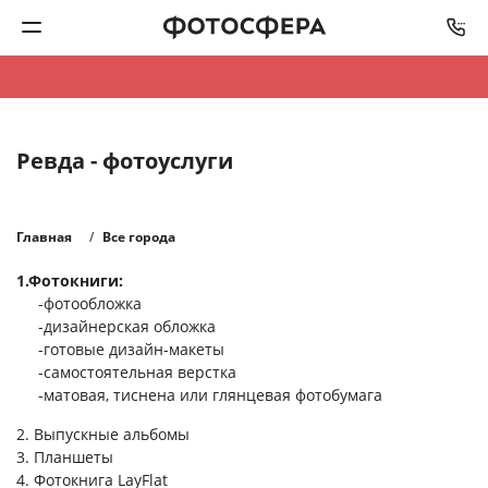
Печать фото
Ревда - фотоуслуги
Фотокниги
Календари
Главная
Все города
1.Фотокниги:
Интерьерная печать
-фотообложка
-дизайнерская обложка
Фотоподарки
-готовые дизайн-макеты
-самостоятельная верстка
-матовая, тиснена или глянцевая фотобумага
Багетная мастерская
2. Выпускные альбомы
Полиграфия
3. Планшеты
4. Фотокнига LayFlat