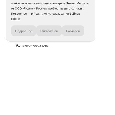
cookie, включая аналитические (сервис Яндекс.Метрика
от ООО «Яндекс», Россия), требуют вашего согласия.
Подробнее — в
Политике использования файлов
cookie
.
Подробнее
Отказаться
Согласен
Контакты
8 (800) 500-11-36
Задать вопрос поддержке
Доставка и оплата
Помощь
Оплата онлайн
Политика обработки
персональных данных
Адреса салонов
Блог