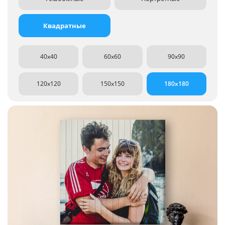
Квадратные
40x40
60x60
90x90
120x120
150x150
180x180