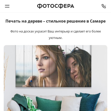
Печать на дереве –
стильное решение
в Самаре
Печать фото
Фото на досках украсит Ваш интерьер и сделает его более
уютным.
Фотокниги
Календари
Интерьерная печать
Фотоподарки
Багетная мастерская
Полиграфия