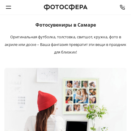
Фотосувениры в Самаре
Печать фото
Оригинальная футболка, толстовка, свитшот, кружка, фото в
акриле
или доске – Ваша фантазия превратит эти вещи
в праздник
Фотокниги
для близких!
Календари
Интерьерная печать
Фотоподарки
Багетная мастерская
Полиграфия