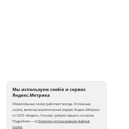
Печать на женских футболках
Печать на мужских футболках
Оптовая печать на футболках
Свитшоты с логотипом
Именные свитшоты
Печать на цветной кружке
Печать на белых кружках
Печать на кружках оптом
Сублимационная печать на кружках
Печать на эмалированных кружках
Печать на чёрных кружках
Печать наклеек на пленке
Мы используем cookie и сервис
Яндекс.Метрика
Печать наклеек А4
Печать круглых наклеек
Обязательные cookie работают всегда. Остальные
Печать самоклеющихся этикеток
cookie, включая аналитические (сервис Яндекс.Метрика
от ООО «Яндекс», Россия), требуют вашего согласия.
Печать на виниловых магнитах
Подробнее — в
Политике использования файлов
cookie
.