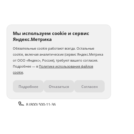
Мы используем cookie и сервис
Яндекс.Метрика
Обязательные cookie работают всегда. Остальные
cookie, включая аналитические (сервис Яндекс.Метрика
от ООО «Яндекс», Россия), требуют вашего согласия.
Подробнее — в
Политике использования файлов
cookie
.
Подробнее
Отказаться
Согласен
Контакты
8 (800) 500-11-36
Задать вопрос поддержке
Доставка и оплата
Помощь