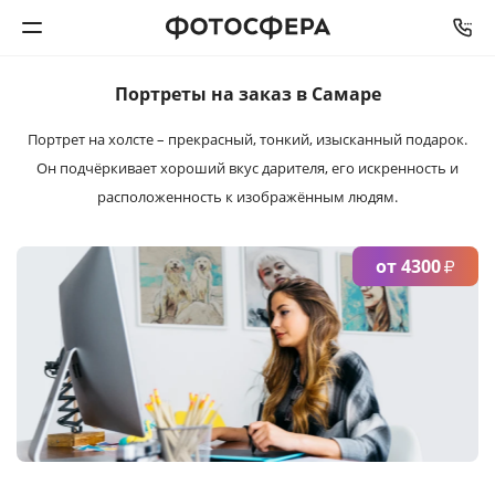
Портреты на заказ
в Самаре
Печать фото
Портрет на холсте – прекрасный, тонкий, изысканный подарок.
Он подчёркивает хороший вкус дарителя, его искренность и
Фотокниги
расположенность к изображённым людям.
Календари
от 4300
₽
Интерьерная печать
Фотоподарки
Багетная мастерская
Полиграфия