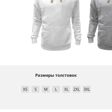
Размеры толстовок
XS
S
M
L
XL
2XL
3XL