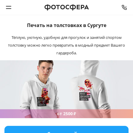
Печать на толстовках
в Сургуте
Печать фото
Тёплую, уютную, удобную для прогулок и занятий спортом
толстовку можно легко превратить в модный предмет Вашего
Фотокниги
гардероба.
Календари
Интерьерная печать
Фотоподарки
Багетная мастерская
от 2500
₽
Полиграфия