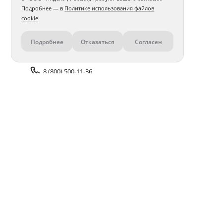
Подробнее — в
Политике использования файлов
cookie
.
Подробнее
Отказаться
Согласен
Контакты
8 (800) 500-11-36
Задать вопрос поддержке
Доставка и оплата
Помощь
Оплата онлайн
Политика обработки
персональных данных
Адреса салонов
Блог
ПОЛУЧАЙТЕ БОНУСЫ В ПРИЛОЖЕНИИ «ФОТОСФЕРА»