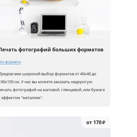
Печать фотографий больших форматов
Все форматы
Предлагаем широкий выбор форматов от 40х40 до
40x40
60x50
90x50
100х150 см. У нас вы можете заказать недорогую
печать фотографий на матовой, глянцевой, или бумаге
50x40
80x80
100x70
с эффектом "металлик".
50x50
50x70
100x100
60x40 (А2)
50x75
150x100
от 170
₽
60x60
80x60 (А1)