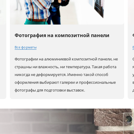
Фотография на композитной панели
Все форматы
Фотографии на алюминиевой композитной панели, не
30x20 (A4)
80x60 (A1)
80x80
страшны ни влажность, ни температура. Такая работа
никогда не деформируется. Именно такой способ
оформления выбирают галереи и профессиональные
40x30 (A3)
90x60
100x100
фотографы для подготовки выставок.
45x30
100x70
60x30
50x40
120x80
90x30
60x40 (A2)
30x30
80x40