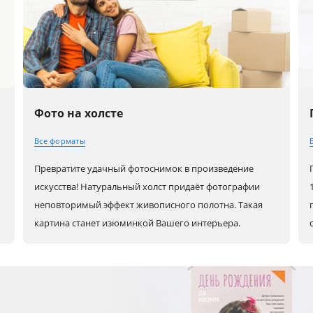
Фото на холсте
Все форматы
Превратите удачный фотоснимок в произведение
30x20 (А4)
80x60 (А1)
80x80
искусства! Натуральный холст придаёт фотографии
неповторимый эффект живописного полотна. Такая
картина станет изюминкой Вашего интерьера.
0
40x30 (А3)
90x60
100x100
45x30
100x70
60x30
50x40
120x80
90x30