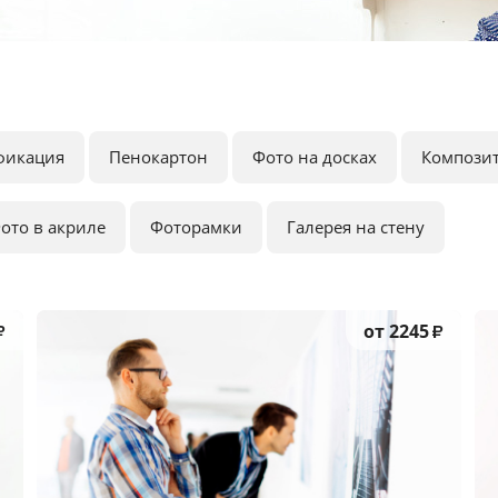
фикация
Пенокартон
Фото на досках
Компози
ото в акриле
Фоторамки
Галерея на стену
от 2245
₽
₽