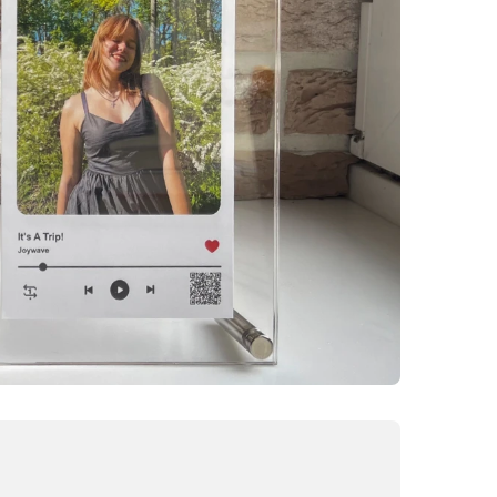
60x50
40x40
120x40
70x50
50x50
75x50
60x60