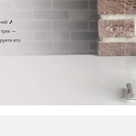
60x50
40x40
120x40
ней 🎵
 трек —
70x50
50x50
руете его
75x50
60x60