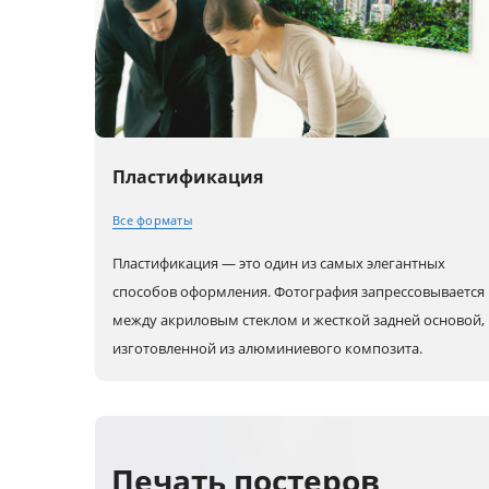
Пластификация
Все форматы
Пластификация — это один из самых элегантных
30x20 (А4)
80x60 (А1)
80x80
способов оформления. Фотография запрессовывается
между акриловым стеклом и жесткой задней основой,
изготовленной из алюминиевого композита.
40x30 (А3)
90x60
100x10
45x30
100x70
60x30
Печать постеров
50x40
120x80
90x30