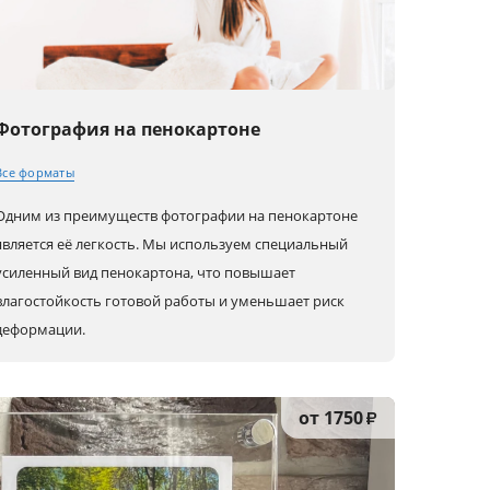
Фотография на пенокартоне
Все форматы
Одним из преимуществ фотографии на пенокартоне
30x20 (A4)
80x60 (A1)
80x80
является её легкость. Мы используем специальный
усиленный вид пенокартона, что повышает
влагостойкость готовой работы и уменьшает риск
40x30 (A3)
90x60
100x100
деформации.
45x30
100x70
60x30
от 1750
₽
50x40
120x80
90x30
60x40 (A2)
30x30
80x40