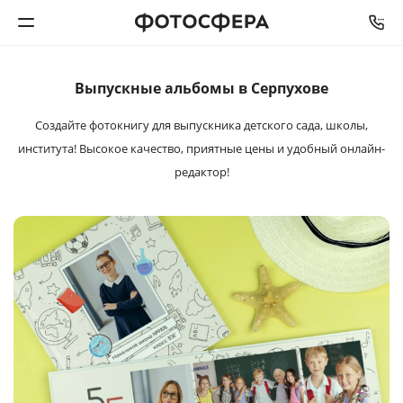
Выпускные альбомы в Серпухове
Печать фото
Создайте фотокнигу для выпускника детского сада,
школы,
Фотокниги
института! Высокое качество, приятные цены и удобный онлайн-
редактор!
Календари
Интерьерная печать
Фотоподарки
Багетная мастерская
Полиграфия