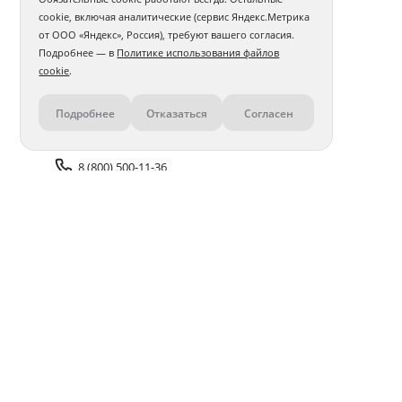
cookie, включая аналитические (сервис Яндекс.Метрика
от ООО «Яндекс», Россия), требуют вашего согласия.
Подробнее — в
Политике использования файлов
cookie
.
Подробнее
Отказаться
Согласен
Контакты
8 (800) 500-11-36
Задать вопрос поддержке
Доставка и оплата
Помощь
Оплата онлайн
Политика обработки
персональных данных
Адреса салонов
Блог