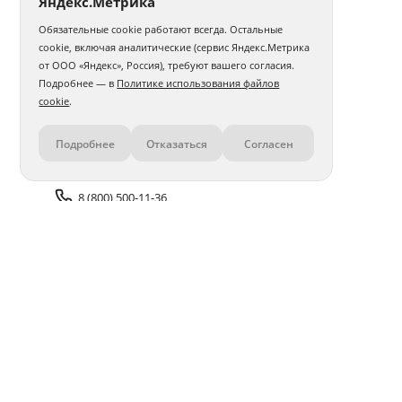
Яндекс.Метрика
Обязательные cookie работают всегда. Остальные
cookie, включая аналитические (сервис Яндекс.Метрика
от ООО «Яндекс», Россия), требуют вашего согласия.
Подробнее — в
Политике использования файлов
cookie
.
Подробнее
Отказаться
Согласен
Контакты
8 (800) 500-11-36
Задать вопрос поддержке
Доставка и оплата
Помощь
Оплата онлайн
Политика обработки
персональных данных
Адреса салонов
Блог