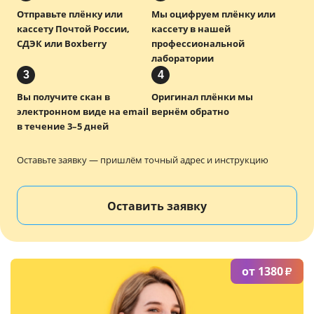
Отправьте плёнку или
Мы оцифруем плёнку или
Услуги и сервис
кассету Почтой России,
кассету в нашей
СДЭК или Boxberry
профессиональной
Магазин
лаборатории
3
4
Вы получите скан в
Оригинал плёнки мы
электронном виде на email
вернём обратно
в течение 3–5 дней
Оставьте заявку — пришлём точный адрес и инструкцию
Оставить заявку
от 1380
₽