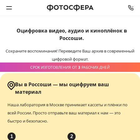
Оцифровка видео,
аудио и киноплёнок
в
Печать фото
Россоши.
Фотокниги
Сохраните воспоминания!
Переведите Ваш архив в современный
цифровой формат.
Календари
СРОК ИЗГОТОВЛЕНИЯ
ОТ
3
РАБОЧИХ ДНЕЙ
Интерьерная печать
Вы в Россоши — мы оцифруем ваш
материал
Фотоподарки
Наша лаборатория в Москве принимает кассеты и плёнки по
всей России.
Просто отправьте ваш материал к нам — это
Багетная мастерская
быстро и безопасно.
Полиграфия
1
2