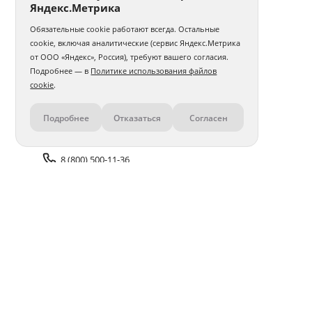
Яндекс.Метрика
Обязательные cookie работают всегда. Остальные
cookie, включая аналитические (сервис Яндекс.Метрика
от ООО «Яндекс», Россия), требуют вашего согласия.
Подробнее — в
Политике использования файлов
cookie
.
Подробнее
Отказаться
Согласен
Контакты
8 (800) 500-11-36
Задать вопрос поддержке
Доставка и оплата
Помощь
Оплата онлайн
Политика обработки
персональных данных
Адреса салонов
Блог