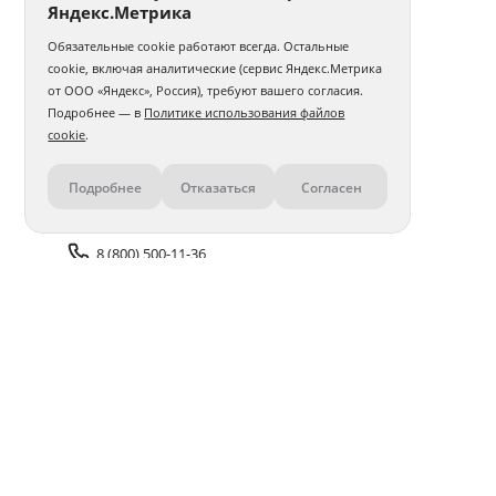
Яндекс.Метрика
Обязательные cookie работают всегда. Остальные
cookie, включая аналитические (сервис Яндекс.Метрика
от ООО «Яндекс», Россия), требуют вашего согласия.
Подробнее — в
Политике использования файлов
cookie
.
Подробнее
Отказаться
Согласен
Контакты
8 (800) 500-11-36
Задать вопрос поддержке
Доставка и оплата
Помощь
Оплата онлайн
Политика обработки
персональных данных
Адреса салонов
Блог