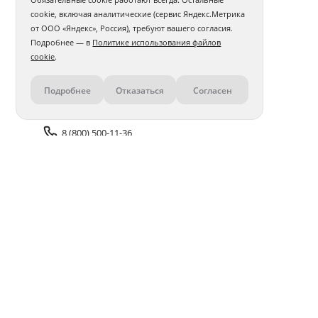
cookie, включая аналитические (сервис Яндекс.Метрика
от ООО «Яндекс», Россия), требуют вашего согласия.
Подробнее — в
Политике использования файлов
cookie
.
Подробнее
Отказаться
Согласен
Контакты
8 (800) 500-11-36
Задать вопрос поддержке
Доставка и оплата
Помощь
Оплата онлайн
Политика обработки
персональных данных
Адреса салонов
Блог