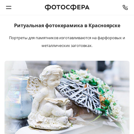
Ритуальная
фотокерамика
в Красноярске
Печать фото
Портреты для памятников изготавливаются
на фарфоровых и
металлических заготовках.
Фотокниги
Календари
Интерьерная печать
Фотоподарки
Багетная мастерская
Полиграфия