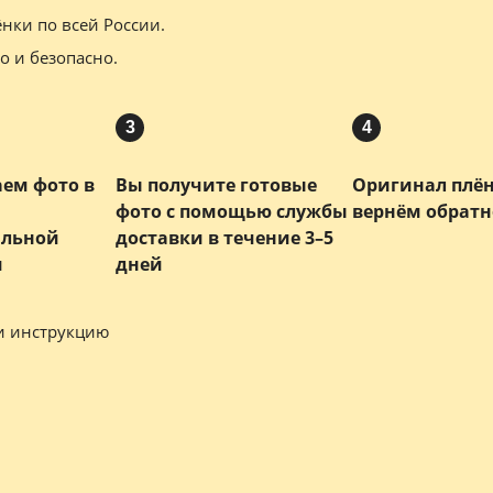
нки по всей России.
о и безопасно.
3
4
ем фото в
Вы получите готовые
Оригинал плё
фото с помощью службы
вернём обратн
альной
доставки в течение 3–5
и
дней
и инструкцию