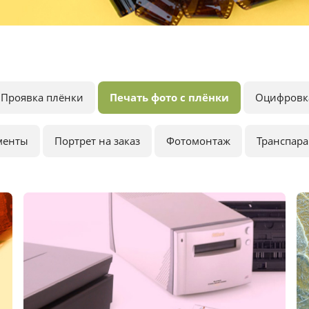
Проявка плёнки
Печать фото с плёнки
Оцифровк
менты
Портрет на заказ
Фотомонтаж
Транспар