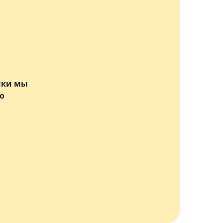
нки мы
о