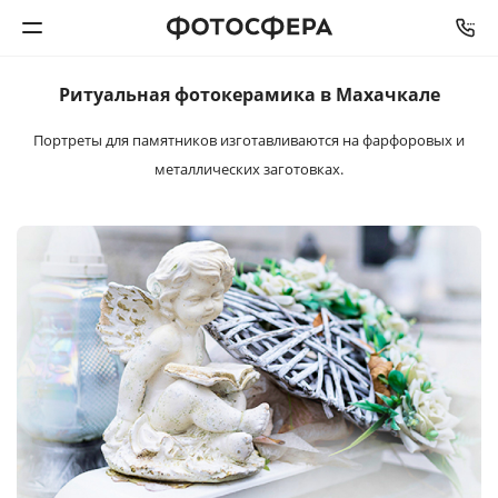
Ритуальная
фотокерамика
в Махачкале
Печать фото
Портреты для памятников изготавливаются
на фарфоровых и
металлических заготовках.
Фотокниги
Календари
Интерьерная печать
Фотоподарки
Багетная мастерская
Полиграфия