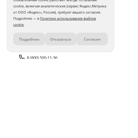
cookie, включая аналитические (сервис Яндекс.Метрика
от ООО «Яндекс», Россия), требуют вашего согласия.
Подробнее — в
Политике использования файлов
cookie
.
Подробнее
Отказаться
Согласен
Контакты
8 (800) 500-11-36
Задать вопрос поддержке
Доставка и оплата
Помощь
Оплата онлайн
Политика обработки
персональных данных
Адреса салонов
Блог