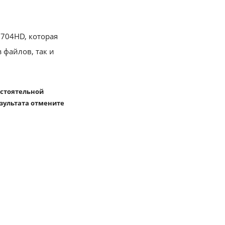
704HD, которая
 файлов, так и
остоятельной
езультата отмените