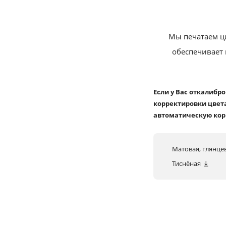
Мы печатаем ц
обеспечивает 
Если у Вас откалибр
корректировки цвета
автоматическую кор
Матовая, глянце
Тиснёная