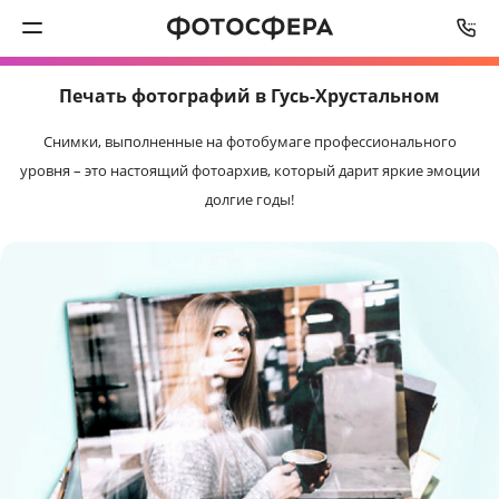
СРОК ИЗГОТОВЛЕНИЯ
ОТ
2
РАБОЧИХ ДНЕЙ
Печать фотографий в Гусь-Хрустальном
Печать фото
Снимки, выполненные на фотобумаге профессионального
Фотокниги
уровня – это настоящий фотоархив, который дарит яркие эмоции
долгие годы!
Календари
Интерьерная печать
Фотоподарки
Багетная мастерская
Полиграфия