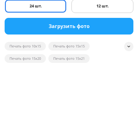
24 шт.
12 шт.
Загрузить фото
Печать фото 10x15
Печать фото 15x15
Печать фото 15x20
Печать фото 15x21
Печать квадратных фотографий
Печать фото на глянце
Печать черно-белых фотографий
Печать фотографий на открытках
Печать фото в рамку
Печать постеров на заказ с фото
Печать фото оптом
Печать фото на вещи
Печать фото 20x20
Печать фото 20x30
Печать фото 21x30