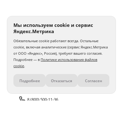
Печать фото 30x30
Печать фотографий а5
Печать 1 фото
Печать фото на годовщину свадьбы
Мы используем cookie и сервис
Яндекс.Метрика
Печать фотографий на карточках
Обязательные cookie работают всегда. Остальные
Печать фото на толстовке
Интерьерная печать фото
cookie, включая аналитические (сервис Яндекс.Метрика
от ООО «Яндекс», Россия), требуют вашего согласия.
Печать и ламинирование фото
Печать фото с телефона
Подробнее — в
Политике использования файлов
cookie
.
Печать фото 30x40
Печать фото 40x40
Подробнее
Отказаться
Согласен
Контакты
Печать фото 40x50
Печать фото 40x60
Печать матовых фото
Печать 100 фото
8 (800) 500-11-36
Печать фото в стиле Полароид
Задать вопрос поддержке
Печать нестандартного фото
Печать фото со слайдов
Доставка и оплата
Помощь
Печать фото с айфона
Печать фото 50x50