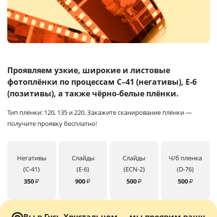
Услуги и сервис
Магазин
Проявляем узкие, широкие и листовые
фотоплёнки
по процессам C–41 (негативы), E-6
(позитивы), а также чёрно-белые плёнки.
Тип плёнки: 120, 135 и 220.
Закажите сканирование плёнки —
получите проявку бесплатно!
Негативы
Слайды
Слайды
Ч/б пленка
(C-41)
(E-6)
(ECN-2)
(D-76)
350
900
500
500
₽
₽
₽
₽