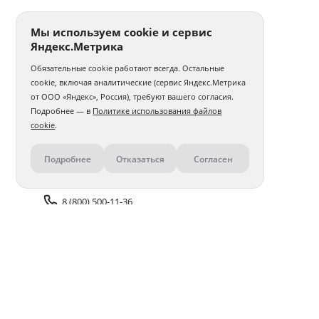
Мы используем cookie и сервис
Яндекс.Метрика
Обязательные cookie работают всегда. Остальные
cookie, включая аналитические (сервис Яндекс.Метрика
от ООО «Яндекс», Россия), требуют вашего согласия.
Подробнее — в
Политике использования файлов
cookie
.
Подробнее
Отказаться
Согласен
Контакты
8 (800) 500-11-36
Задать вопрос поддержке
Доставка и оплата
Помощь
Оплата онлайн
Политика обработки
персональных данных