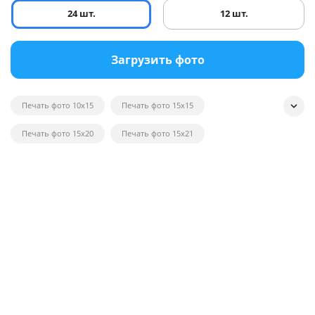
24 шт.
12 шт.
Загрузить фото
Печать фото 10x15
Печать фото 15x15
Печать фото 15x20
Печать фото 15x21
Печать квадратных фотографий
Печать фото на глянце
Печать черно-белых фотографий
Печать фотографий на открытках
Печать фото в рамку
Печать постеров на заказ с фото
Печать фото оптом
Печать фото на вещи
Печать фото 20x20
Печать фото 20x30
Печать фото 21x30