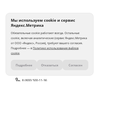
Печать фото 30x30
Печать фотографий а5
Печать 1 фото
Печать фото на годовщину свадьбы
Мы используем cookie и сервис
Яндекс.Метрика
Печать фотографий на карточках
Обязательные cookie работают всегда. Остальные
Печать фото на толстовке
Интерьерная печать фото
cookie, включая аналитические (сервис Яндекс.Метрика
от ООО «Яндекс», Россия), требуют вашего согласия.
Печать и ламинирование фото
Печать фото с телефона
Подробнее — в
Политике использования файлов
cookie
.
Печать фото 30x40
Печать фото 40x40
Подробнее
Отказаться
Согласен
Контакты
Печать фото 40x50
Печать фото 40x60
Печать матовых фото
Печать 100 фото
8 (800) 500-11-36
Печать фото в стиле Полароид
Задать вопрос поддержке
Печать нестандартного фото
Печать фото со слайдов
Доставка и оплата
Помощь
Печать фото с айфона
Печать фото 50x50