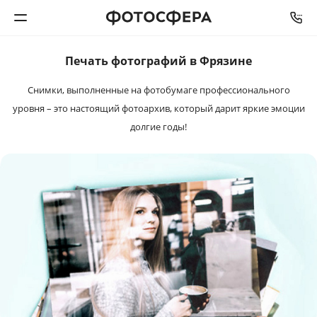
Печать фотографий в Фрязине
Печать фото
Снимки, выполненные на фотобумаге профессионального
Фотокниги
уровня – это настоящий фотоархив, который дарит яркие эмоции
долгие годы!
Календари
Интерьерная печать
Фотоподарки
Багетная мастерская
Полиграфия