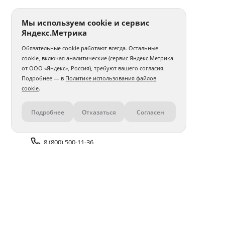
Мы используем cookie и сервис
Яндекс.Метрика
Обязательные cookie работают всегда. Остальные
cookie, включая аналитические (сервис Яндекс.Метрика
от ООО «Яндекс», Россия), требуют вашего согласия.
Подробнее — в
Политике использования файлов
cookie
.
Подробнее
Отказаться
Согласен
Контакты
8 (800) 500-11-36
Задать вопрос поддержке
Доставка и оплата
Помощь
Оплата онлайн
Политика обработки
персональных данных