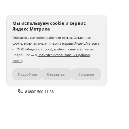
Печать фото 30x30
Печать фотографий а5
Печать 1 фото
Печать фото на годовщину свадьбы
Мы используем cookie и сервис
Яндекс.Метрика
Печать фотографий на карточках
Обязательные cookie работают всегда. Остальные
Печать фото на толстовке
Интерьерная печать фото
cookie, включая аналитические (сервис Яндекс.Метрика
от ООО «Яндекс», Россия), требуют вашего согласия.
Печать и ламинирование фото
Печать фото с телефона
Подробнее — в
Политике использования файлов
cookie
.
Печать фото 30x40
Печать фото 40x40
Подробнее
Отказаться
Согласен
Контакты
Печать фото 40x50
Печать фото 40x60
Печать матовых фото
Печать 100 фото
8 (800) 500-11-36
Печать фото в стиле Полароид
Задать вопрос поддержке
Печать нестандартного фото
Печать фото со слайдов
Доставка и оплата
Помощь
Печать фото с айфона
Печать фото 50x50