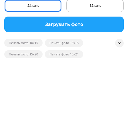
24 шт.
12 шт.
Загрузить фото
Печать фото 10x15
Печать фото 15x15
Печать фото 15x20
Печать фото 15x21
Печать квадратных фотографий
Печать фото на глянце
Печать черно-белых фотографий
Печать фотографий на открытках
Печать фото в рамку
Печать постеров на заказ с фото
Печать фото оптом
Печать фото на вещи
Печать фото 20x20
Печать фото 20x30
Печать фото 21x30