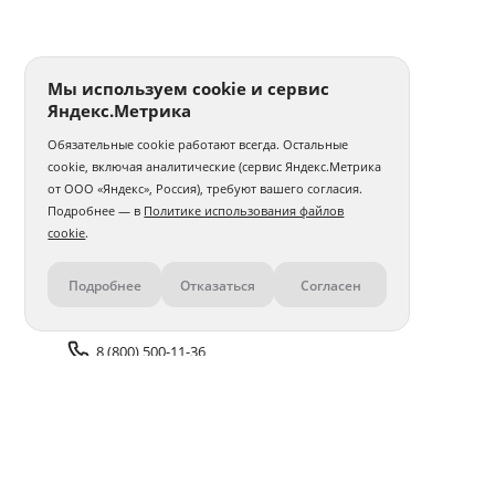
Печать фото 30x30
Печать фотографий а5
Печать 1 фото
Печать фото на годовщину свадьбы
Мы используем cookie и сервис
Яндекс.Метрика
Печать фотографий на карточках
Обязательные cookie работают всегда. Остальные
Печать фото на толстовке
Интерьерная печать фото
cookie, включая аналитические (сервис Яндекс.Метрика
от ООО «Яндекс», Россия), требуют вашего согласия.
Печать и ламинирование фото
Печать фото с телефона
Подробнее — в
Политике использования файлов
cookie
.
Печать фото 30x40
Печать фото 40x40
Подробнее
Отказаться
Согласен
Контакты
Печать фото 40x50
Печать фото 40x60
Печать матовых фото
Печать 100 фото
8 (800) 500-11-36
Печать фото в стиле Полароид
Задать вопрос поддержке
Печать нестандартного фото
Печать фото со слайдов
Доставка и оплата
Помощь
Печать фото с айфона
Печать фото 50x50