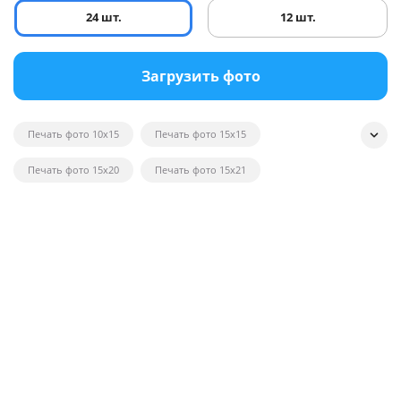
24 шт.
12 шт.
Загрузить фото
Печать фото 10x15
Печать фото 15x15
Печать фото 15x20
Печать фото 15x21
Печать квадратных фотографий
Печать фото на глянце
Печать черно-белых фотографий
Печать фотографий на открытках
Печать фото в рамку
Печать постеров на заказ с фото
Печать фото оптом
Печать фото на вещи
Печать фото 20x20
Печать фото 20x30
Печать фото 21x30