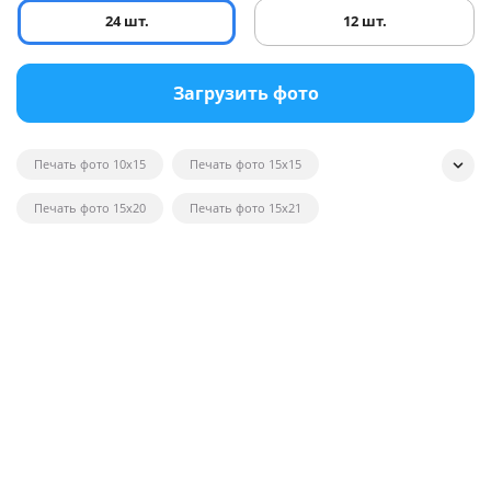
24 шт.
12 шт.
Загрузить фото
Печать фото 10x15
Печать фото 15x15
Печать фото 15x20
Печать фото 15x21
Печать квадратных фотографий
Печать фото на глянце
Печать черно-белых фотографий
Печать фотографий на открытках
Печать фото в рамку
Печать постеров на заказ с фото
Печать фото оптом
Печать фото на вещи
Печать фото 20x20
Печать фото 20x30
Печать фото 21x30