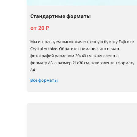
Стандартные форматы
от 20
₽
Мы используем высококачественную бумагу Fujicolor
Crystal Archive. Обратите внимание, что печать
фотографий размером 30х40 см эквивалентна
формату А3, а размер 21х30 см. эквивалентен формату
А4.
Все форматы
10x15
15x22 (А5+)
30x30
30x90
10x30
20x20
30x40 (А3)
15x15
20x30 (А4)
30x45 (А3+)
15x20 (А5)
21x30 (А4+)
30x60