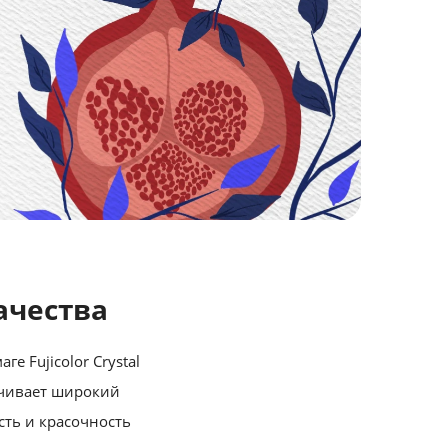
ачества
 Fujicolor Crystal
печивает широкий
сть и красочность