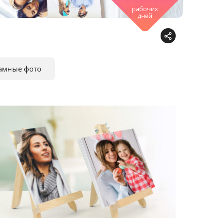
рабочих
дней
амные фото