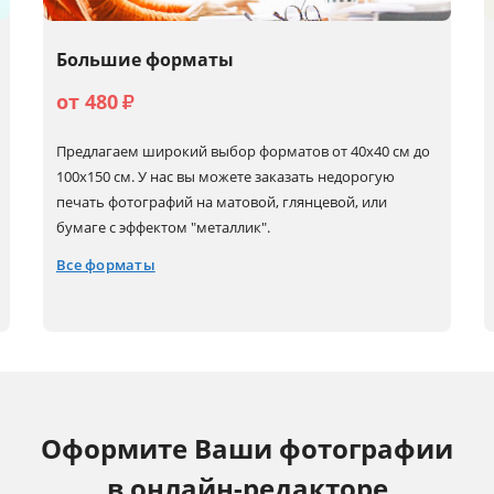
Большие форматы
от 480
₽
Предлагаем широкий выбор форматов от 40х40 см до
100х150 см. У нас вы можете заказать недорогую
печать фотографий на матовой, глянцевой, или
бумаге с эффектом "металлик".
Все форматы
40x40
50x60
60x80 (А1)
80x80
40x50
50x70
60x90
100x100
40x60 (А2)
50x75
60x180
100x150
Оформите Ваши фотографии
50x50
60x60
70x100
в онлайн-редакторе