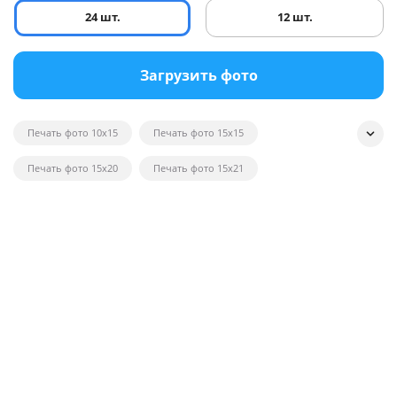
24 шт.
12 шт.
Загрузить фото
Печать фото 10x15
Печать фото 15x15
Печать фото 15x20
Печать фото 15x21
Печать квадратных фотографий
Печать фото на глянце
Печать черно-белых фотографий
Печать фотографий на открытках
Печать фото в рамку
Печать постеров на заказ с фото
Печать фото оптом
Печать фото на вещи
Печать фото 20x20
Печать фото 20x30
Печать фото 21x30