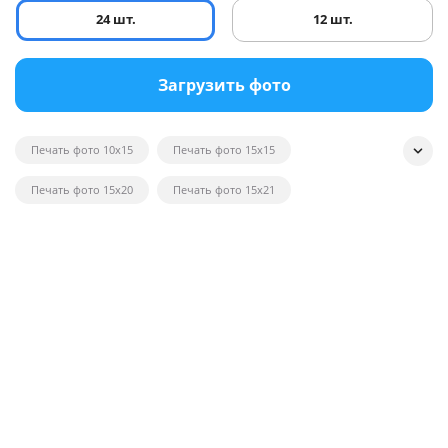
24 шт.
12 шт.
Загрузить фото
Печать фото 10x15
Печать фото 15x15
Печать фото 15x20
Печать фото 15x21
Печать квадратных фотографий
Печать фото на глянце
Печать черно-белых фотографий
Печать фотографий на открытках
Печать фото в рамку
Печать постеров на заказ с фото
Печать фото оптом
Печать фото на вещи
Печать фото 20x20
Печать фото 20x30
Печать фото 21x30