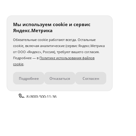
Печать фото 30x30
Печать фотографий а5
Печать 1 фото
Печать фото на годовщину свадьбы
Мы используем cookie и сервис
Яндекс.Метрика
Печать фотографий на карточках
Обязательные cookie работают всегда. Остальные
Печать фото на толстовке
Интерьерная печать фото
cookie, включая аналитические (сервис Яндекс.Метрика
от ООО «Яндекс», Россия), требуют вашего согласия.
Печать и ламинирование фото
Печать фото с телефона
Подробнее — в
Политике использования файлов
cookie
.
Печать фото 30x40
Печать фото 40x40
Подробнее
Отказаться
Согласен
Контакты
Печать фото 40x50
Печать фото 40x60
Печать матовых фото
Печать 100 фото
8 (800) 500-11-36
Печать фото в стиле Полароид
Задать вопрос поддержке
Печать нестандартного фото
Печать фото со слайдов
Доставка и оплата
Помощь
Печать фото с айфона
Печать фото 50x50