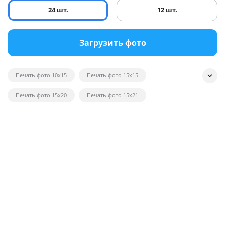
24 шт.
12 шт.
Загрузить фото
Печать фото 10x15
Печать фото 15x15
Печать фото 15x20
Печать фото 15x21
Печать квадратных фотографий
Печать фото на глянце
Печать черно-белых фотографий
Печать фотографий на открытках
Печать фото в рамку
Печать постеров на заказ с фото
Печать фото оптом
Печать фото на вещи
Печать фото 20x20
Печать фото 20x30
Печать фото 21x30