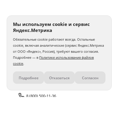
Печать фото 30x30
Печать фотографий а5
Печать 1 фото
Печать фото на годовщину свадьбы
Мы используем cookie и сервис
Яндекс.Метрика
Печать фотографий на карточках
Обязательные cookie работают всегда. Остальные
Печать фото на толстовке
Интерьерная печать фото
cookie, включая аналитические (сервис Яндекс.Метрика
от ООО «Яндекс», Россия), требуют вашего согласия.
Печать и ламинирование фото
Печать фото с телефона
Подробнее — в
Политике использования файлов
cookie
.
Печать фото 30x40
Печать фото 40x40
Подробнее
Отказаться
Согласен
Контакты
Печать фото 40x50
Печать фото 40x60
Печать матовых фото
Печать 100 фото
8 (800) 500-11-36
Печать фото в стиле Полароид
Задать вопрос поддержке
Печать нестандартного фото
Печать фото со слайдов
Доставка и оплата
Помощь
Печать фото с айфона
Печать фото 50x50