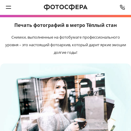
СРОК ИЗГОТОВЛЕНИЯ
ОТ
2
РАБОЧИХ ДНЕЙ
Печать фотографий в метро Тёплый стан
Печать фото
Снимки, выполненные на фотобумаге профессионального
Фотокниги
уровня – это настоящий фотоархив, который дарит яркие эмоции
долгие годы!
Календари
Интерьерная печать
Фотоподарки
Багетная мастерская
Полиграфия