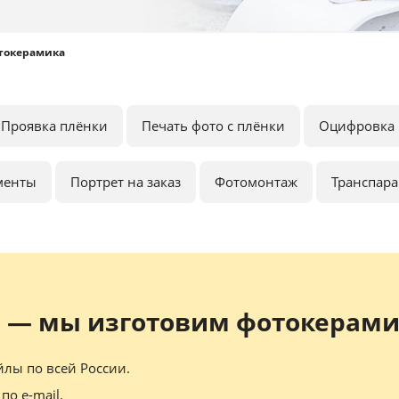
токерамика
Проявка плёнки
Печать фото с плёнки
Оцифровка 
менты
Портрет на заказ
Фотомонтаж
Транспар
 — мы изготовим фотокерами
лы по всей России.
по e-mail.