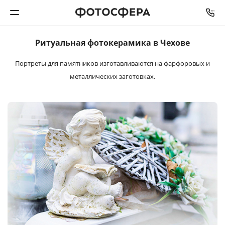
Ритуальная
фотокерамика
в Чехове
Печать фото
Портреты для памятников изготавливаются
на фарфоровых и
металлических заготовках.
Фотокниги
Календари
Интерьерная печать
Фотоподарки
Багетная мастерская
Полиграфия