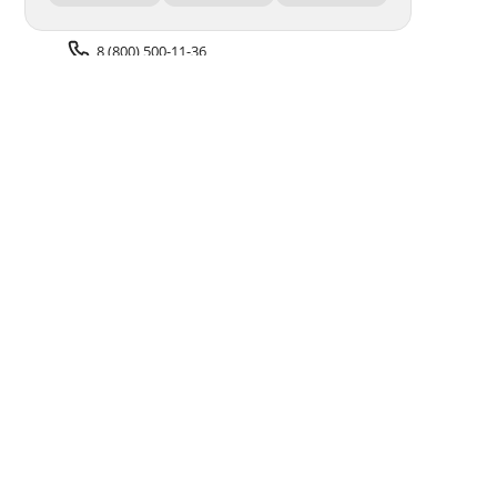
8 (800) 500-11-36
Задать вопрос поддержке
Доставка и оплата
Помощь
Оплата онлайн
Политика обработки
персональных данных
Адреса салонов
Блог
ПОЛУЧАЙТЕ БОНУСЫ В ПРИЛОЖЕНИИ «ФОТОСФЕРА»
© 1994–2026 Фотосфера.