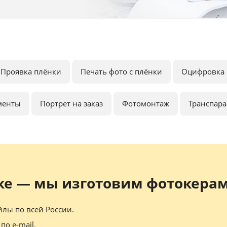
Проявка плёнки
Печать фото с плёнки
Оцифровка 
менты
Портрет на заказ
Фотомонтаж
Транспар
ке — мы изготовим фотокерам
лы по всей России.
по e-mail.