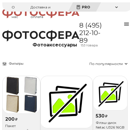
О
Доставка и
PRO
нас
оплата
8 (495)
212-10-
89
Фотоаксессуары
153 товара
Фильтры
По популярности
530
₽
200
₽
Флэш-диск
Пакет
Netac U326 16GB