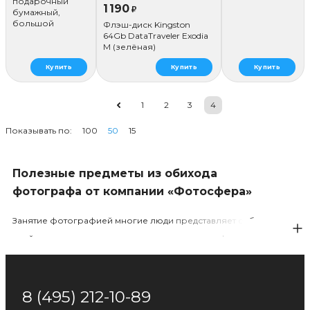
подарочный
1 190
₽
бумажный,
большой
Флэш-диск Kingston
64Gb DataTraveler Exodia
M (зелёная)
Купить
Купить
Купить
1
2
3
4
Показывать по:
100
50
15
Полезные предметы из обихода
фотографа от компании «Фотосфера»
Занятие фотографией многие люди представляет себе
крайне схематично, даже примитивно: модель фиксирует
заданную позу, фотограф нажимает на затвор камеры и
этим, собственно, все и ограничено. На деле ни создание
признанных шедевров фотографии, ни общедоступная
8 (495) 212-10-89