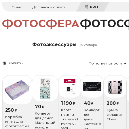
О нас
Доставка и оплата
PRO
Фотоаксессуары
153 товара
Фильтры
По популярности
1 190
40
200
₽
₽
₽
70
₽
250
Карта
Конверт
Сумка
₽
Конверт
памяти
для
складная
Коробка-
для денег
Transcend
денег
Chess
книга для
Маленький
micro SD
Растения
фотографий
вклад в
16Gb
на